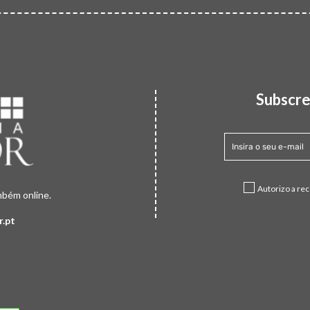
Subscre
Autorizo a re
mbém online.
r.pt